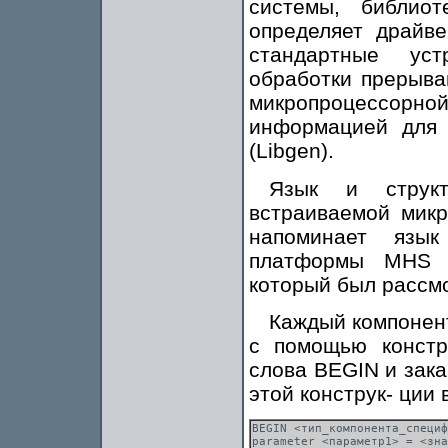
системы, библио
определяет драйв
стандартные ус
обработки прерыва
микропроцессо
информацией для г
(Libgen).
Язык и структ
встраиваемой мик
напоминает язык
платформы MHS (Mi
который был рассмо
Каждый компонент
с помощью констр
слова BEGIN и зак
этой конструк- ции
BEGIN <тип_компонента_специф
parameter <параметр1> = <зна