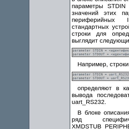
параметры STDIN 
значений этих па
периферийных I
стандартных устро
строки для опре
выглядит следующи
parameter STDIN = <идентифик
Например, строки
parameter STDIN = uart_RS232

определяют в ка
вывода последова
uart_RS232.
В блоке описани
ряд специфич
XMDSTUB_PERIPHE