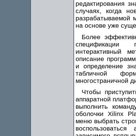
редактирования зн
случаях, когда н
разрабатываемой 
на основе уже сущ
Более эффектив
спецификации 
интерактивный ме
описание программ
и определение зн
табличной фор
многостраничной д
Чтобы приступи
аппаратной платфо
выполнить команд
оболочки Xilinx P
меню выбрать строк
воспользоваться 
зависимого всплы