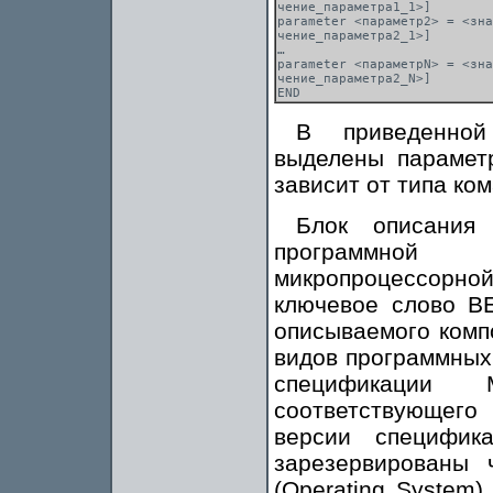
чение_параметра1_1>]

parameter <параметр2> = <зна
чение_параметра2_1>]

…

parameter <параметрN> = <зна
чение_параметра2_N>]

В приведенной
выделены парамет
зависит от типа ко
Блок описания
программной
микропроцессорной
ключевое слово BE
описываемого комп
видов программных
спецификации
соответствующего
версии специфик
зарезервированы 
(Operating System),