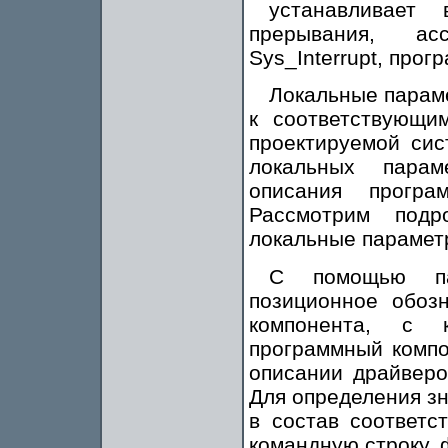
устанавливает
прерывания, а
Sys_Interrupt, прог
Локальные парам
к соответствующи
проектируемой си
локальных парам
описания прогр
Рассмотрим подр
локальные парамет
С помощью па
позиционное обозн
компонента, с 
программный компо
описании драйвер
Для определения зн
в состав соответ
командную строку,