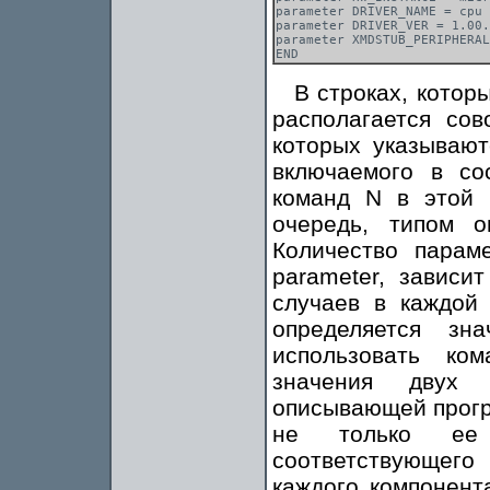
parameter DRIVER_NAME = cpu

parameter DRIVER_VER = 1.00.
parameter XMDSTUB_PERIPHERAL
В строках, котор
располагается сов
которых указывают
включаемого в с
команд N в этой 
очередь, типом о
Количество парам
parameter, зависи
случаев в каждой 
определяется зн
использовать ко
значения двух 
описывающей прогр
не только ее 
соответствующего
каждого компонен