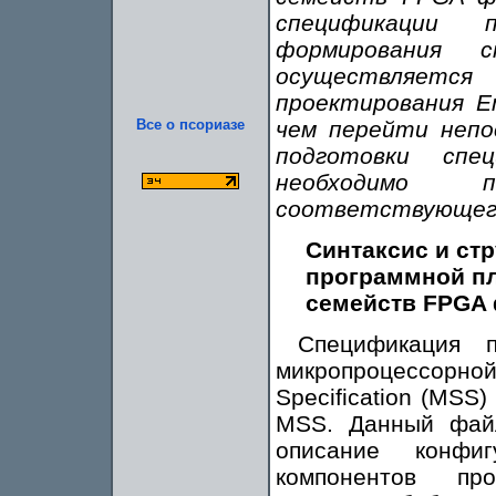
спецификации 
формирования с
осуществляетс
проектирования E
чем перейти непо
Все о псориазе
подготовки спе
необходимо п
соответствующег
Синтаксис и ст
программной п
семейств FPGA 
Спецификация 
микропроцессорн
Specification (MSS
MSS. Данный фай
описание конфи
компонентов пр