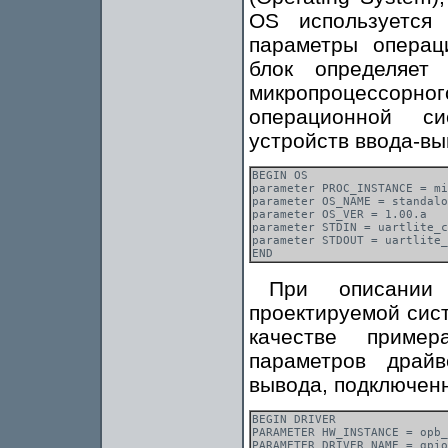
OS используется
параметры операц
блок определяет
микропроцессорн
операционной си
устройств ввода-вы
BEGIN OS

parameter PROC_INSTANCE = mi
parameter OS_NAME = standalo
parameter OS_VER = 1.00.a

parameter STDIN = uartlite_c
parameter STDOUT = uartlite_
При описании 
проектируемой сист
качестве приме
параметров драй
вывода, подключен
BEGIN DRIVER

PARAMETER HW_INSTANCE = opb_
PARAMETER DRIVER_NAME = gpio
