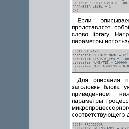
PARAMETER DRIVER_VER = 1.00.
PARAMETER LEVEL = 1

Если описыва
представляет собо
слово library. На
параметры использу
BEGIN LIBRARY

parameter LIBRARY_NAME = Xil
parameter LIBRARY_VER = 1.00
parameter NUMBYTES = 100000

parameter BASE_ADDRESS = 0x8
Для описания п
заголовке блока у
приведенном ни
параметры процесс
микропроцессор
соответствующего 
BEGIN PROCESSOR

parameter HW_INSTANCE = micr