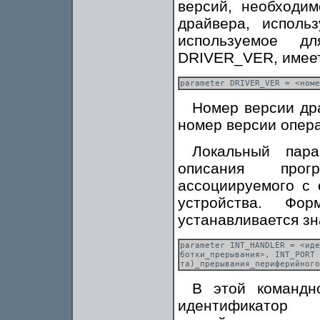
версий, необходи
драйвера, исполь
используемое д
DRIVER_VER, имее
Номер версии дра
номер версии опер
Локальный пар
описания прог
ассоциируемого с
устройства. Фо
устанавливается зн
parameter INT_HANDLER = <иде
ботки_прерывания>, INT_PORT 
В этой командн
идентификатор 