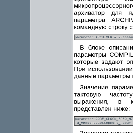
микропроцессорн
архиватор для я
параметра ARCHI
командную строку 
В блоке описани
параметры COMPI
которые задают оп
При использовании
данные параметры 
Значение парам
тактовую частот
выражения, в к
представлен ниже:
parameter CORE_CLOCK_FREQ_HZ
Значение тактово