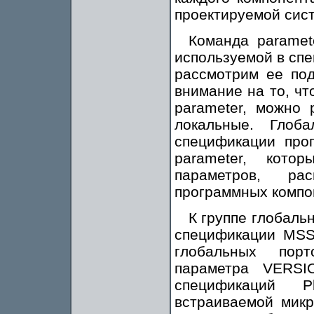
проектируемой сис
Команда paramet
используемой в сп
рассмотрим ее под
внимание на то, ч
parameter, можно 
локальные. Глоб
спецификации про
parameter, кото
параметров, ра
программных компо
К группе глобаль
спецификации MSS
глобальных пор
параметра VERSI
спецификаций Pl
встраиваемой микр