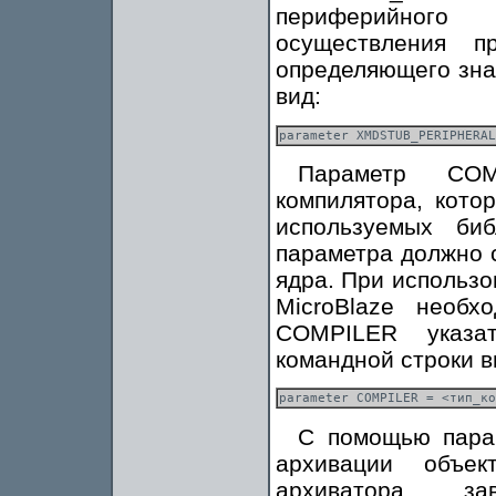
периферийного
осуществления п
определяющего зна
вид:
Параметр COM
компилятора, кото
используемых би
параметра должно 
ядра. При использо
MicroBlaze необх
COMPILER указа
командной строки в
С помощью пара
архивации объе
архиватора з