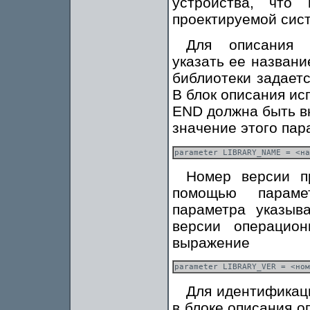
устройства, что
проектируемой сист
Для описания 
указать ее назван
библиотеки задае
В блок описания и
END должна быть в
значение этого пар
Номер версии п
помощью параме
параметра указыв
версии операцион
выражение
Для идентификаци
в блоке описания 