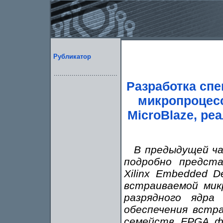
Рубликатор
Разработка сп
микропроцесс
MicroBlaze, р
В предыдущей ча
подробно предст
Xilinx Embedded D
встраиваемой мик
разрядного ядра 
обеспечения встр
семейств FPGA фи