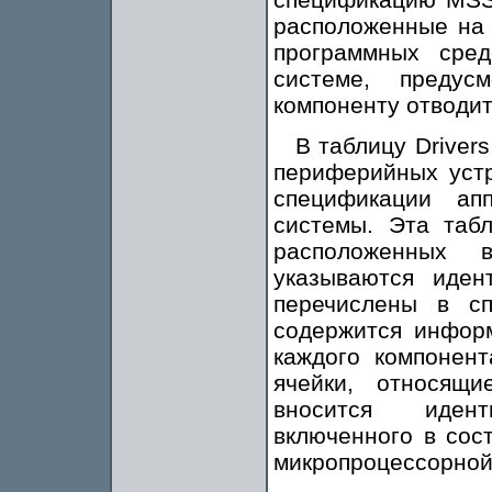
расположенные на э
программных сред
системе, предус
компоненту отводит
В таблицу Driver
периферийных устр
спецификации ап
системы. Эта табл
расположенных 
указываются иден
перечислены в с
содержится инфор
каждого компонент
ячейки, относящи
вносится идент
включенного в со
микропроцессорной