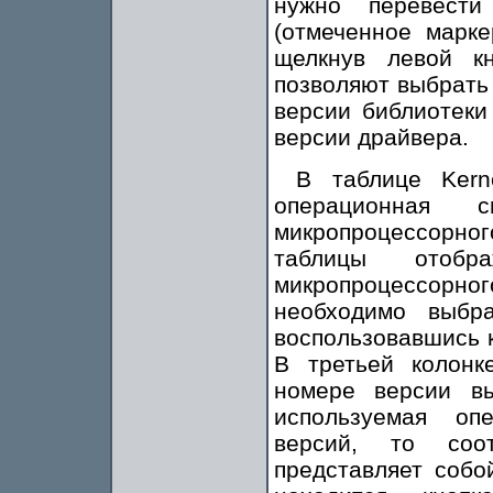
нужно перевести
(отмеченное марке
щелкнув левой к
позволяют выбрать
версии библиотеки
версии драйвера.
В таблице Kern
операционная 
микропроцессорног
таблицы отобра
микропроцессорно
необходимо выбр
воспользовавшись 
В третьей колонк
номере версии в
используемая оп
версий, то соо
представляет собо