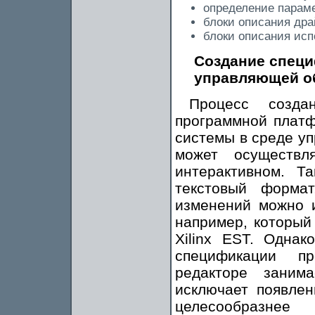
определение параме
блоки описания др
блоки описания ис
Создание специ
управляющей обо
Процесс созда
программной плат
системы в среде уп
может осуществл
интерактивном. 
текстовый форма
изменений можно и
например, который
Xilinx EST. Одна
спецификации п
редакторе заним
исключает появле
целесообразнее