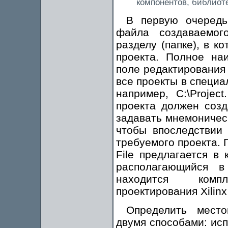
компонентов, библиоте
В первую очередь
файла создаваемог
разделу (папке), в к
проекта. Полное на
поле редактирования P
все проекты в специа
например, C:\Projec
проекта должен созд
задавать мнемоническ
чтобы впоследствии
требуемого проекта. 
File предлагается в
располагающийся в
находится компл
проектирования Xilin
Определить место
двумя способами: исп