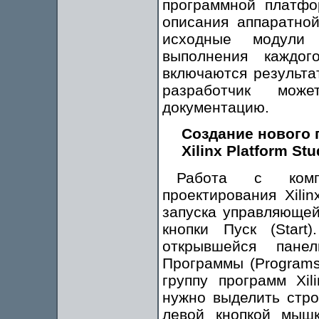
программной платфо
описания аппаратно
исходные модули 
выполнения каждог
включаются результа
разработчик мож
документацию.
Создание нового 
Xilinx Platform Stu
Работа с компл
проектирования Xili
запуска управляющей 
кнопки Пуск (Start
открывшейся пане
Программы (Programs
группу программ Xil
нужно выделить строк
левой кнопкой мыш