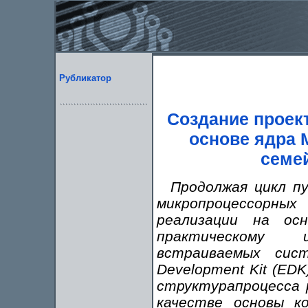
Рубликатор
Создание проек
основе ядра 
семе
Продолжая цикл пу
микропроцессорных 
реализации на ос
практическому 
встраиваемых сис
Development Kit (E
структурапроцесса 
качестве основы ко