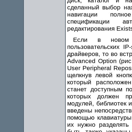
диск, каталог и н
сделанный выбор на
навигации полно
спецификации ав
редактирования Exists
Если в новом п
пользовательских IP
драйверов, то во вс
Advanced Option (рис
User Peripheral Reposit
щелкнув левой кноп
который расположен
станет доступным по
которых должен пр
модулей, библиотек и
введены непосредстве
помощью клавиатуры.
их нужно разделять 
быть также указаны