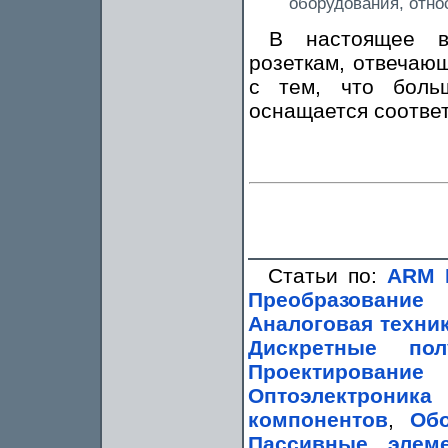
оборудования, отно
В настоящее в
розеткам, отвечаю
с тем, что боль
оснащается соотве
Статьи по:
ARM 
Преобразование
Аналоговая техни
Дискретные пол
Проектирование
Оптоэлектроник
компонентов
,
Обо
Пассивные элем