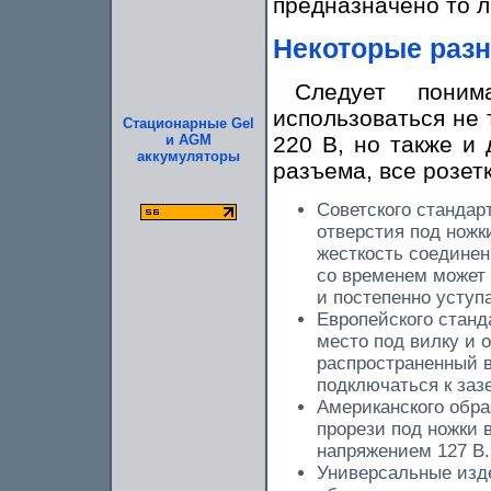
предназначено то л
Некоторые разн
Следует поним
использоваться не 
Стационарные Gel
и AGM
220 В, но также и 
аккумуляторы
разъема, все розет
Советского стандар
отверстия под ножк
жесткость соединен
со временем может 
и постепенно уступ
Европейского станд
место под вилку и 
распространенный в
подключаться к за
Американского обра
прорези под ножки 
напряжением 127 В
Универсальные изд