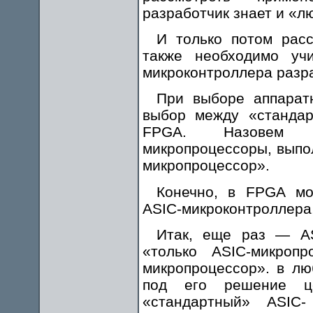
разработчик знает и «л
И только потом рас
также необходимо уч
микроконтроллера разр
При выборе аппарат
выбор между «стандар
FPGA. Назовем д
микропроцессоры, выпо
микропроцессор».
Конечно, в FPGA мо
ASIC-микроконтроллера,
Итак, еще раз — AS
«только ASIC-микро
микропроцессор». в лю
под его решение це
«стандартный» ASIC-