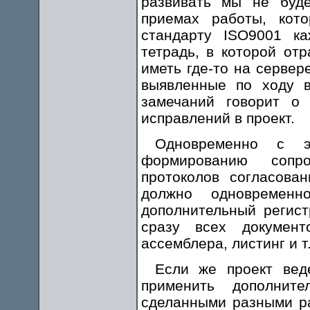
развивать мы не буде
приемах работы, кот
стандарту ISO9001 к
тетрадь, в которой от
иметь где-то на сервер
выявленные по ходу в
замечаний говорит о
исправлений в проект.
Одновременно с 
формированию сопр
протоколов согласова
должно одновременн
дополнительный регис
сразу всех документ
ассемблера, листинг и т.
Если же проект веде
применить дополнит
сделанными разными ра