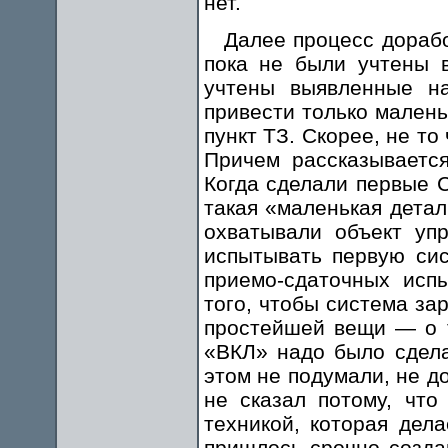
нет.
Далее процесс дорабо
пока не были учтены 
учтены выявленные на
привести только малень
пункт ТЗ. Скорее, не то
Причем рассказывается
Когда сделали первые С
такая «маленькая дета
охватывали объект уп
испытывать первую сис
приемо-сдаточных исп
того, чтобы система за
простейшей вещи — о т
«ВКЛ» надо было сдела
этом не подумали, не до
не сказал потому, что
техникой, которая дел
пришлось срочно создав