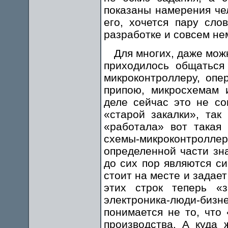
показаны намерения чел
его, хочется пару сло
разработке и совсем не
Для многих, даже мож
приходилось общаться
микроконтроллеру, опе
припою, микросхемам 
деле сейчас это не со
«старой закалки», так
«работала» вот такая 
схемы-микроконтролле
определенной части зн
до сих пор являются с
стоит на месте и задае
этих строк теперь «з
электроника-люди-бизн
понимается не то, что
производства. А куда