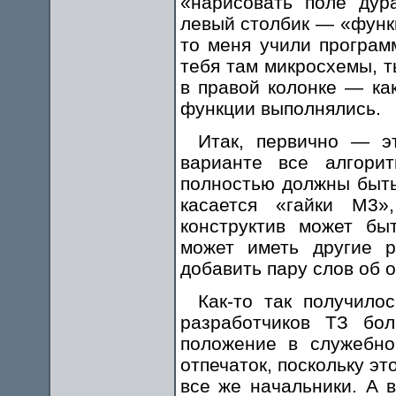
«нарисовать поле дур
левый столбик — «функц
то меня учили програм
тебя там микросхемы, т
в правой колонке — ка
функции выполнялись.
Итак, первично — э
варианте все алгори
полностью должны быть
касается «гайки М3»
конструктив может быт
может иметь другие 
добавить пару слов об 
Как-то так получило
разработчиков ТЗ бо
положение в служебно
отпечаток, поскольку эт
все же начальники. А в