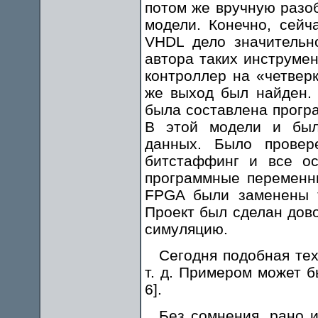
потом же вручную разоб
модели. Конечно, сейч
VHDL дело значительно
автора таких инструме
контроллер на «четвер
же выход был найден. 
была составлена прогр
В этой модели и был
данных. Было провер
битстаффинг и все ос
программные переменны
FPGA были заменены т
Проект был сделан дов
симуляцию.
Сегодня подобная тех
т. д. Примером может б
6].
Без сомнения, рано и