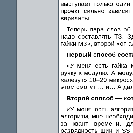
выступает только один
проект сильно зависит
варианты…
Теперь пара слов об 
надо составлять ТЗ. З
гайки М3», второй «от а
Первый способ соста
«У меня есть гайка 
ручку к модулю. А моду
«влезут» 10–20 микросх
этом смогут … и… А дал
Второй способ — «о
«У меня есть алгори
алгоритм, мне необход
за квант времени, д
разрядность шин и SS 