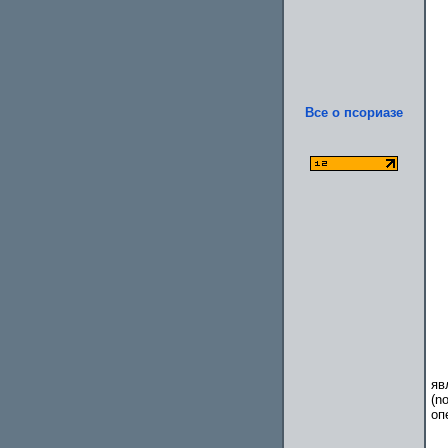
Все о псориазе
яв
(n
оп