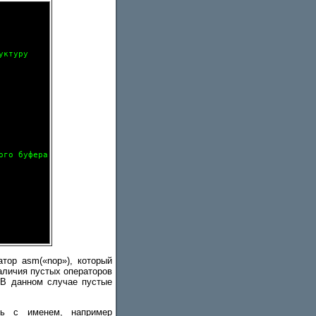
ктуру

го буфера

тор asm(«nop»), который
аличия пустых операторов
. В данном случае пустые
ть с именем, например