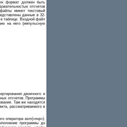
 их формат должен быть
довательностью отсчетов
 файлы имеют текстовый
редставлены данные в 32-
 в таблице. Входной файл
ию на него (импульсную
ертирования двоичного и
нных отсчетов. Программы
ования. Там же находятся
екта, рассматриваемого в
о оператора asm(«nop»).
ыполнение программы до