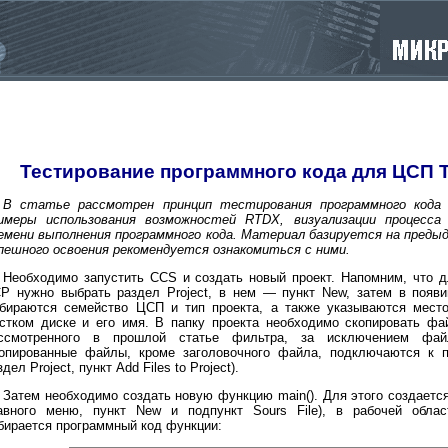
Тестирование программного кода для ЦСП
В статье рассмотрен принцип тестирования программного кода
имеры использования возможностей RTDX, визуализации процесса
емени выполнения программного кода. Материал базируется на предыд
пешного освоения рекомендуется ознакомиться с ними.
Необходимо запустить CCS и создать новый проект. Напомним, что д
Р нужно выбрать раздел Project, в нем — пункт New, затем в появ
бираются семейство ЦСП и тип проекта, а также указываются мест
стком диске и его имя. В папку проекта необходимо скопировать ф
ссмотренного в прошлой статье фильтра, за исключением фай
опированные файлы, кроме заголовочного файла, подключаются к п
здел Project, пункт Add Files to Project).
Затем необходимо создать новую функцию main(). Для этого создается
авного меню, пункт New и подпункт Sours File), в рабочей облас
бирается программный код функции: