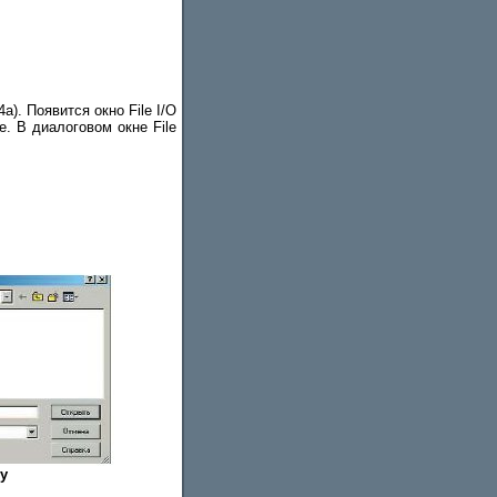
а). Появится окно File I/O
le. В диалоговом окне File
у