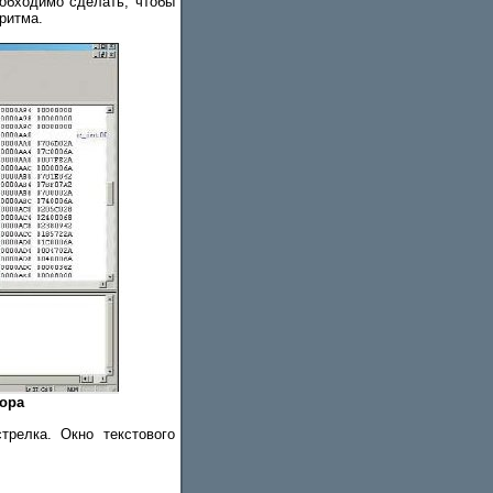
еобходимо сделать, чтобы
ритма.
сора
трелка. Окно текстового