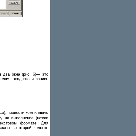
 два окна (рис. 6)— это
тения входного и запись
ace), провести компиляцию
му на выполнение (нажав
екстовом формате. Для
азаны во второй колонке