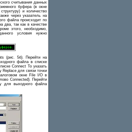
еского считывания данных
риемного буфера (в окне
структуру) и количество
акже через указатель на
ного файла происходит по
 два, так как в качестве
роме этого, необходимо,
анного условия нужно
ts (рис. 5б). Перейти на
входного файла в списке
писке Connect To указать
 Replace для связи точки
логовом окне File I/O в
лово Connected). Перейти
уру для выходного файла