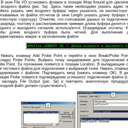
В окне File I/O установить флажок в позиции Wrap Around для циклич
 входного файла (рис. 5а). Здесь также необходимо указать адрес п
dress указать имя входного буфера через указатель на контекстную 
итываемых из файла отсчетов (в окне Length указать длину буфера т
нтекстную структуру). Отметим, что считывание данных из подключен
 разряда, поэтому в рассматриваемом примере длина буфера делится на
одного и выходного сигналов используются 16-разрядные отсчеты. К
обы длина входного буфера была четной. Для выполнения д
орректировать макрос в заголовочном файле:
Нажать клавишу Add Probe Point и перейти в окно Break/Probe Poin
кладку Probe Points. Выбрать точку зондирования для подключения 
obe Point. Ее положение появится в позиции Location. В выпадающем с
я тестового файла для подключения к выбранной точке. Нажать клавишу
ндирования с файлом. Подтвердить ввод (нажать клавишу OK). В диа
зиции Probe появится подтверждение успешного подключения файла (с
 закладку File Output (рис. 5в) и повторить аналогичную процед
ыходной файл должен существовать!).