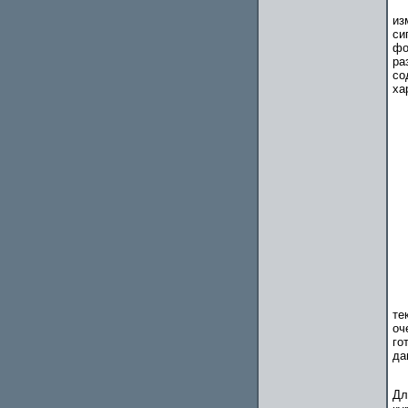
из
си
фо
ра
со
ха
те
оч
го
да
Дл