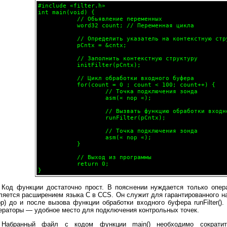
#include «filter.h»

int main(void) {

           // Обьявление переменных

           word32 count; // Переменная цикла

           // Определить указатель на контекстную стру
           pCntx = &cntx;

           // Заполнить контекстную структуру

           initFilter(pCntx);

           // Цикл обработки входного буфера

           for(count = 0 ; count < 100; count++) {

                   // Точка подключения зонда

                   asm(« nop «);

                   // Вызвать функцию обработки входно
                   runFilter(pCntx);

                   // Точка подключения зонда

                   asm(« nop «);

           }

           // Выход из программы

           return 0;

Код функции достаточно прост. В пояснении нуждается только опера
ляется расширением языка C в CCS. Он служит для гарантированного н
op) до и после вызова функции обработки входного буфера runFilter()
ераторы — удобное место для подключения контрольных точек.
Набранный файл с кодом функции main() необходимо сократи