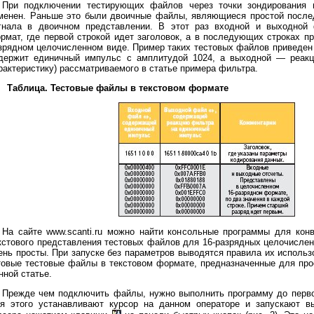
При подключении тестирующих файлов через точки зондирования
менен. Раньше это были двоичные файлы, являющиеся простой после
гнала в двоичном представлении. В этот раз входной и выходной
рмат, где первой строкой идет заголовок, а в последующих строках п
зрядном целочисленном виде. Пример таких тестовых файлов приведен
держит единичный импульс с амплитудой 1024, а выходной — реакц
рактеристику) рассматриваемого в статье примера фильтра.
Таблица. Тестовые файлы в текстовом формате
На сайте www.scanti.ru можно найти консольные программы для конв
кстового представления тестовых файлов для 16-разрядных целочисле
ень просты. При запуске без параметров выводятся правила их использ
товые тестовые файлы в текстовом формате, предназначенные для про
нной статье.
Прежде чем подключить файлы, нужно выполнить программу до первог
я этого устанавливают курсор на данном операторе и запускают в