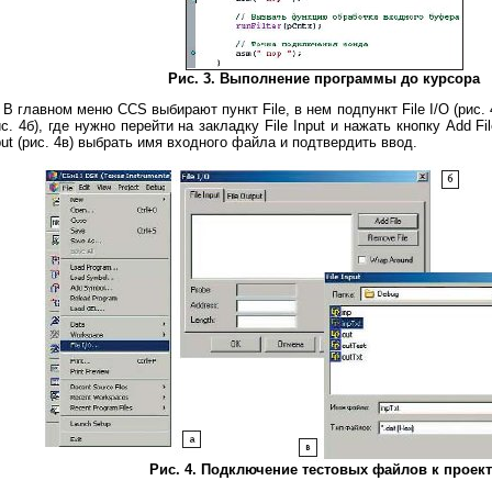
Рис. 3. Выполнение программы до курсора
В главном меню CCS выбирают пункт File, в нем подпункт File I/O (рис. 4
ис. 4б), где нужно перейти на закладку File Input и нажать кнопку Add Fi
put (рис. 4в) выбрать имя входного файла и подтвердить ввод.
Рис. 4. Подключение тестовых файлов к проект