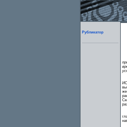
Рубликатор
пр
вр
ус
ИС
вы
же
ра
Ск
ра
гл
на