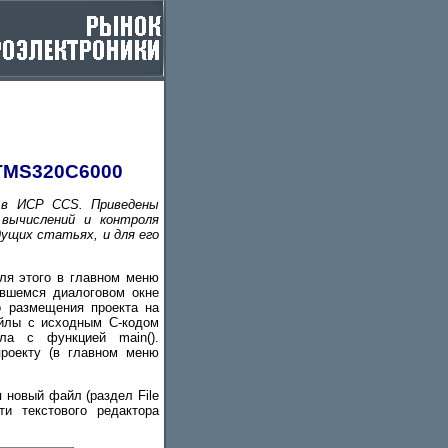
 TMS320C6000
 в ИСР CCS. Приведены
 вычислений и контроля
ущих статьях, и для его
ля этого в главном меню
ившемся диалоговом окне
о размещения проекта на
айлы с исходным С-кодом
ла с функцией main().
роекту (в главном меню
 новый файл (раздел File
ти текстового редактора