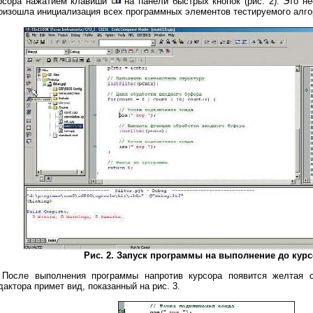
рсора нажатием клавиши
на панели быстрых кнопок (рис. 2). Это н
оизошла инициализация всех программных элементов тестируемого алго
Рис. 2. Запуск программы на выполнение до кур
После выполнения программы напротив курсора появится желтая с
дактора примет вид, показанный на рис. 3.