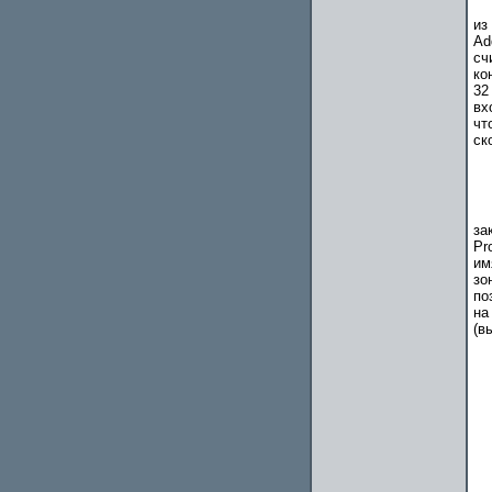
из
Ad
сч
ко
32
вх
чт
ск
за
Pr
им
зо
по
на
(в