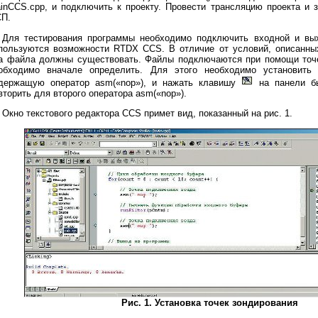
inCCS.cpp, и подключить к проекту. Провести трансляцию проекта и з
П.
Для тестирования программы необходимо подключить входной и вы
пользуются возможности RTDX CCS. В отличие от условий, описанны
а файла должны существовать. Файлы подключаются при помощи точе
обходимо вначале определить. Для этого необходимо установить 
держащую оператор asm(«nop»), и нажать клавишу
на панели бы
вторить для второго оператора asm(«nop»).
Окно текстового редактора CCS примет вид, показанный на рис. 1.
Рис. 1. Установка точек зондирования