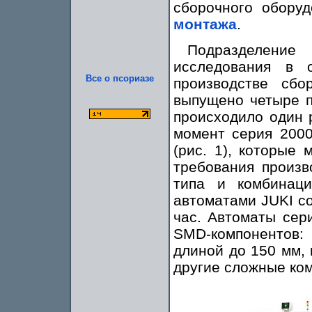
сборочного обору
монтажа
.
Подразделени
исследования в 
Все о псориазе
производстве сб
выпущено четыре п
происходило один 
момент серия 2000
(рис. 1), которые
требования произв
типа и комбинац
автоматами JUKI со
час. Автоматы сер
SMD-компонентов:
длиной до 150 мм,
другие сложные ко