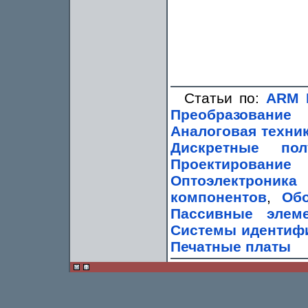
Статьи по:
ARM 
Преобразование
Аналоговая техни
Дискретные пол
Проектирование
Оптоэлектроник
компонентов
,
Обо
Пассивные элем
Системы идентиф
Печатные платы