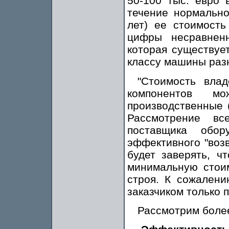
50-100 тыс. евро 
течение нормально
лет) ее стоимость
цифры несравнен
которая существуе
классу машины раз
"Стоимость вла
компонентов м
производственные 
Рассмотрение вс
поставщика обо
эффективного "воз
будет заверять, ч
минимальную стоим
строя. К сожалени
заказчиком только 
Рассмотрим боле