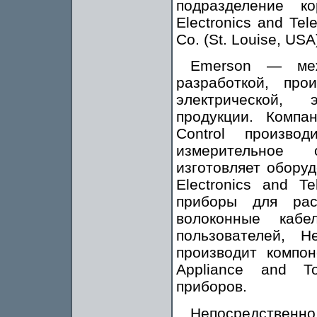
подразделение к
Electronics and Te
Co. (St. Louise, USA
Emerson — меж
разработкой, про
электрической, 
продукции. Компа
Control произво
измерительное о
изготовляет обору
Electronics and T
приборы для рас
волоконные каб
пользователей, He
производит компо
Appliance and T
приборов.
Непосредствен