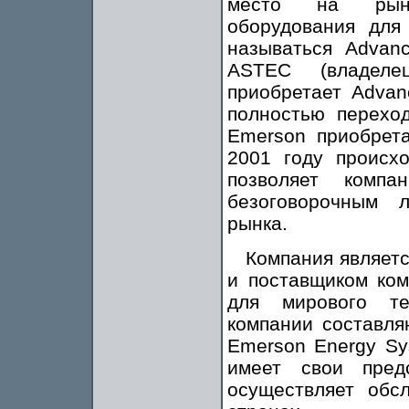
место на рынке
оборудования для
называться Advan
ASTEC (владел
приобретает Adva
полностью перехо
Emerson приобрета
2001 году происх
позволяет комп
безоговорочным 
рынка.
Компания являетс
и поставщиком ком
для мирового те
компании составля
Emerson Energy Sy
имеет свои пред
осуществляет обс