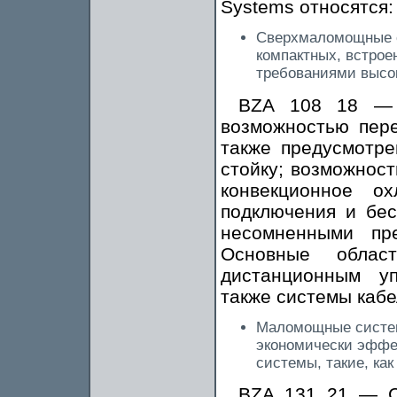
Systems относятся:
Сверхмаломощные с
компактных, встрое
требованиями высо
BZA 108 18 — 
возможностью пер
также предусмотр
стойку; возможност
конвекционное ох
подключения и бе
несомненными пр
Основные облас
дистанционным у
также системы кабе
Маломощные систем
экономически эффе
системы, такие, как
BZA 131 21 — С