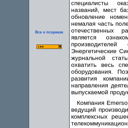
специалисты ок
названий, мест ба
обновление номен
немалая часть пол
отечественных р
Все о псориазе
является ознак
производителей
Энергетические Си
журнальной стат
охватить весь сп
оборудования. По
развития компан
направления деяте
выпускаемой проду
Компания Emerso
ведущий производи
комплексных реше
телекоммуникацио