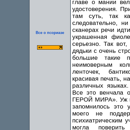
главе о мании вел
удостоверения. Пр
там суть, так к
следовательно, ни
сканерах речи идти
Все о псориазе
украшенная фиоле
серьезно. Так вот
дядьки с очень стр
большие такие п
неимоверным кол
ленточек, банти
красивая печать, н
различных языках.
Все это венчала 
ГЕРОЙ МИРА». Уж и
запомнилось это 
моего не подде
психиатрическим у
могла поверит