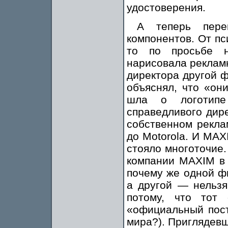
удостоверения.
А теперь пере
компонентов. От пс
то по просьбе 
нарисовала рекламн
директора другой 
объяснял, что «он
шла о логотипе
справедливого дир
собственном рекла
до Motorola. И MAX
стояло многоточие.
компании MAXIM в 
почему же одной ф
а другой — нельз
потому, что тот 
«официальный пос
мира?). Приглядев