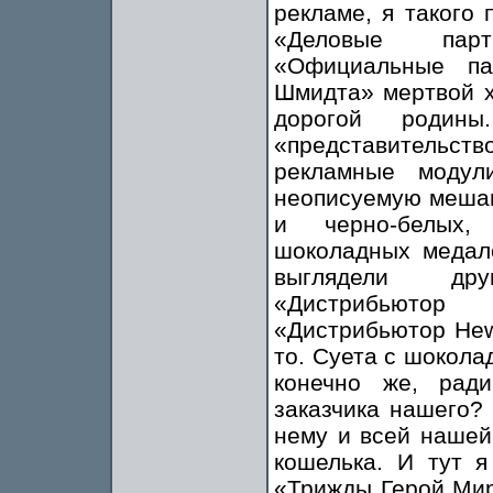
рекламе, я такого
«Деловые парт
«Официальные па
Шмидта» мертвой х
дорогой роди
«представитель
рекламные модул
неописуемую мешан
и черно-белых, 
шоколадных медале
выглядели дру
«Дистрибьютор 
«Дистрибьютор Hewl
то. Суета с шокол
конечно же, рад
заказчика нашего?
нему и всей нашей
кошелька. И тут я
«Трижды Герой Мир