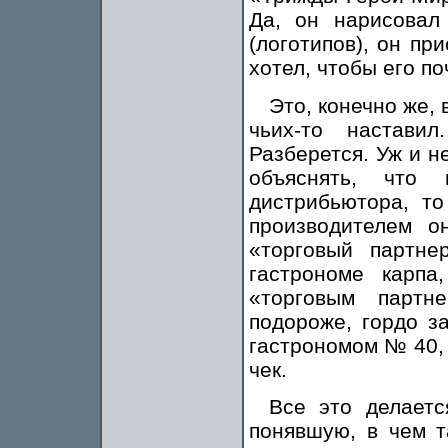
Да, он нарисовал
(логотипов), он пр
хотел, чтобы его п
Это, конечно же,
чьих-то настави
Разберется. Уж и н
объяснять, что 
дистрибьютора, то
производителем о
«торговый партне
гастрономе карпа
«торговым партн
подороже, гордо з
гастрономом № 40,
чек.
Все это делаетс
понявшую, в чем т