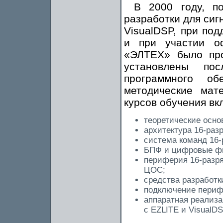
В 2000 году, п
разработки для сиг
VisualDSP, при под
и при участии о
«ЭЛТЕХ» было про
установлены пос
программного об
методические мат
курсов обучения в
теоретические осно
архитектура 16-раз
система команд 16
БПФ и цифровые ф
периферия 16-разр
ЦОС;
средства разработк
подключение периф
аппаратная реализа
с EZLITE и VisualDS