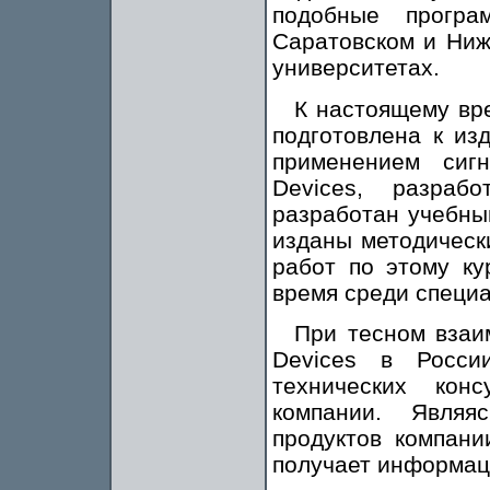
подобные програ
Саратовском и Ниж
университетах.
К настоящему вр
подготовлена к из
применением сиг
Devices, разра
разработан учебны
изданы методическ
работ по этому ку
время среди специа
При тесном взаи
Devices в Росси
технических ко
компании. Являя
продуктов компани
получает информац