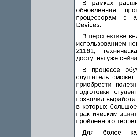
В рамках расши
обновленная про
процессорам с а
Devices.
В перспективе ве
использованием но
21161, техничес
доступны уже сейча
В процессе об
слушатель сможет 
приобрести полез
подготовки студе
позволил выработа
в которых большое
практическим заня
пройденного теорет
Для более кач