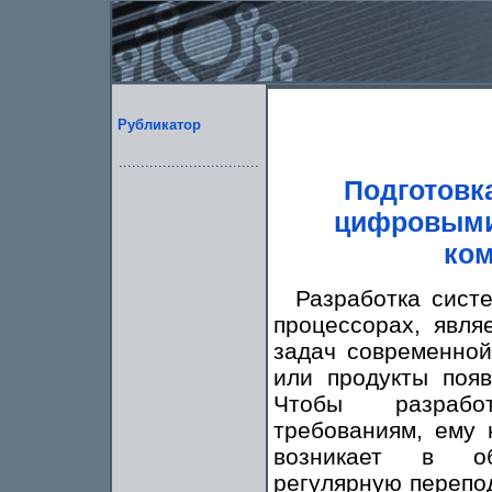
Рубликатор
Подготовк
цифровыми
ком
Разработка сист
процессорах, явля
задач современной
или продукты поя
Чтобы разработ
требованиям, ему 
возникает в об
регулярную перепод