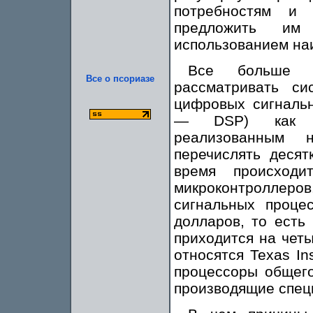
потребностям и 
предложить им
использованием на
Все больше ко
Все о псориазе
рассматривать си
цифровых сигнальны
— DSP) как ре
реализованным 
перечислять десят
время происход
микроконтроллеро
сигнальных проце
долларов, то есть
приходится на чет
относятся Texas In
процессоры общего
производящие спец