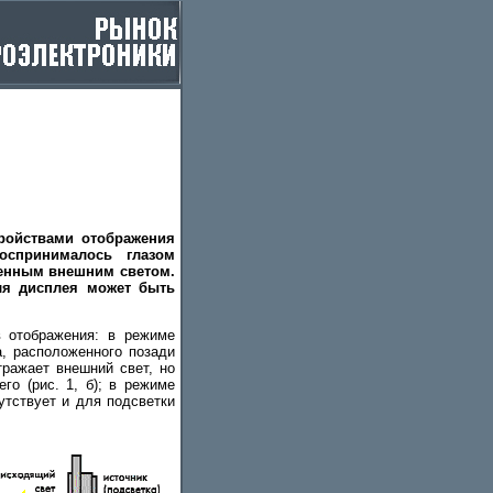
ройствами отображения
оспринималось глазом
венным внешним светом.
ля дисплея может быть
 отображения: в режиме
а, расположенного позади
тражает внешний свет, но
го (рис. 1, б); в режиме
утствует и для подсветки