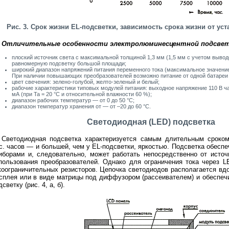
Рис. 3. Срок жизни EL-подсветки, зависимость срока жизни от ус
Отличительные особенности электролюминесцентной подсвет
плоский источник света с максимальной толщиной 1,3 мм (1,5 мм с учетом вывод
равномерную подсветку большой площади;
широкий диапазон напряжений питания переменного тока (максимальное значение
При наличии повышающих преобразователей возможно питание от одной батареи 
цвет свечения: зелено-голубой, желто-зеленый и белый;
рабочие характеристики типовых модулей питания: выходное напряжение 110 В час
мА (при Ta = 20 °C и относительной влажности 60 %);
диапазон рабочих температур — от 0 до 50 °C;
диапазон температур хранения от — от –20 до 60 °C.
Светодиодная (LED) подсветка
Светодиодная подсветка характеризуется самым длительным срок
с. часов — и большей, чем у EL-подсветки, яркостью. Подсветка обесп
иборами и, следовательно, может работать непосредственно от источ
пользования преобразователей. Однако для ограничения тока через L
коограничительных резисторов. Цепочка светодиодов располагается вд
сплея или в виде матрицы под диффузором (рассеивателем) и обеспеч
дсветку (рис. 4, а, б).