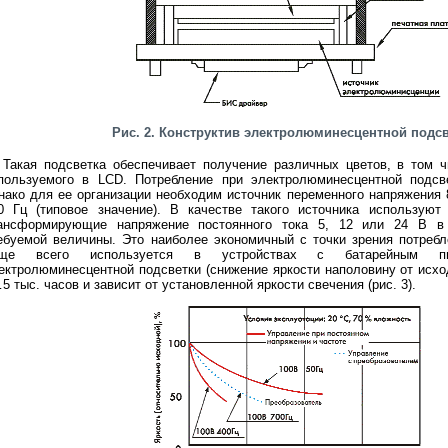
Рис. 2. Конструктив электролюминесцентной подс
Такая подсветка обеспечивает получение различных цветов, в том ч
пользуемого в LCD. Потребление при электролюминесцентной подсв
нако для ее организации необходим источник переменного напряжения
0 Гц (типовое значение). В качестве такого источника используют
ансформирующие напряжение постоянного тока 5, 12 или 24 В в
ебуемой величины. Это наиболее экономичный с точки зрения потребл
аще всего используется в устройствах с батарейным п
ектролюминесцентной подсветки (снижение яркости наполовину от исхо
5 тыс. часов и зависит от установленной яркости свечения (рис. 3).