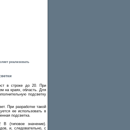
воляет реализовать
светки
ест в строке до 20. При
м на краях, область. Для
ополнительную подсветку
ет. При разработке такой
уется ее использовать в
енная подсветка.
 В (типовое значение).
ов, и, следовательно, с