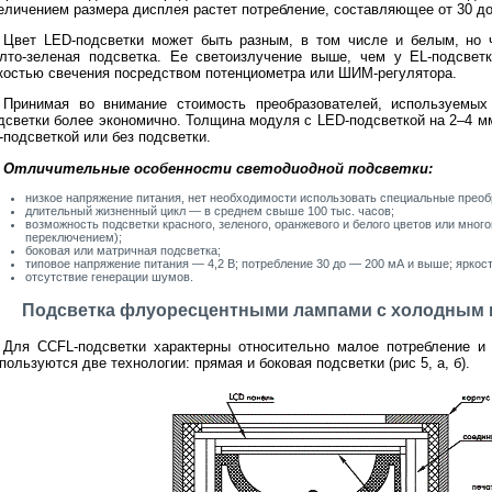
еличением размера дисплея растет потребление, составляющее от 30 до
Цвет LED-подсветки может быть разным, в том числе и белым, но 
лто-зеленая подсветка. Ее светоизлучение выше, чем у EL-подсвет
костью свечения посредством потенциометра или ШИМ-регулятора.
Принимая во внимание стоимость преобразователей, используемых
дсветки более экономично. Толщина модуля с LED-подсветкой на 2–4 м
-подсветкой или без подсветки.
Отличительные особенности светодиодной подсветки:
низкое напряжение питания, нет необходимости использовать специальные преоб
длительный жизненный цикл — в среднем свыше 100 тыс. часов;
возможность подсветки красного, зеленого, оранжевого и белого цветов или много
переключением);
боковая или матричная подсветка;
типовое напряжение питания — 4,2 В; потребление 30 до — 200 мА и выше; яркост
отсутствие генерации шумов.
Подсветка флуоресцентными лампами с холодным 
Для CCFL-подсветки характерны относительно малое потребление и 
пользуются две технологии: прямая и боковая подсветки (рис 5, а, б).