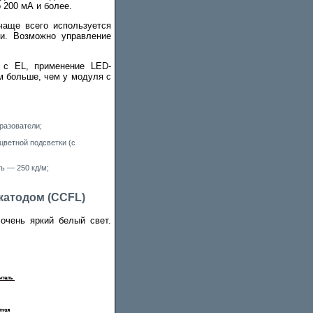
 200 мА и более.
чаще всего используется
ки. Возможно управление
 с EL, применение LED-
м больше, чем у модуля с
разователи;
цветной подсветки (с
ь — 250 кд/м;
катодом (CCFL)
очень яркий белый свет.