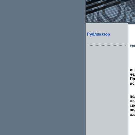
Рубликатор
Ев
ин
че
Пр
ис
по
ди
сп
по
из