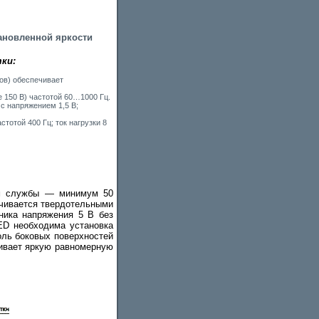
тановленной яркости
ки:
ов) обеспечивает
 150 В) частотой 60…1000 Гц.
с напряжением 1,5 В;
тотой 400 Гц; ток нагрузки 8
ом службы — минимум 50
ечивается твердотельными
ника напряжения 5 В без
ED необходима установка
оль боковых поверхностей
ивает яркую равномерную