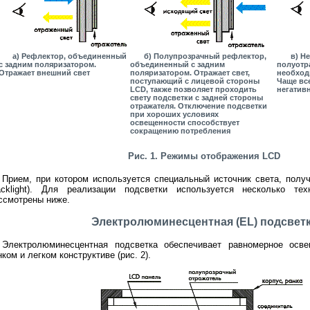
а) Рефлектор, объединенный
б) Полупрозрачный рефлектор,
в) Н
с задним поляризатором.
объединенный с задним
полуотр
Отражает внешний свет
поляризатором. Отражает свет,
необход
поступающий с лицевой стороны
Чаще все
LCD, также позволяет проходить
негатив
свету подсветки с задней стороны
отражателя. Отключение подсветки
при хороших условиях
освещенности способствует
сокращению потребления
Рис. 1. Режимы отображения LCD
Прием, при котором используется специальный источник света, полу
acklight). Для реализации подсветки используется несколько тех
ссмотрены ниже.
Электролюминесцентная (EL) подсвет
Электролюминесцентная подсветка обеспечивает равномерное осв
нком и легком конструктиве (рис. 2).