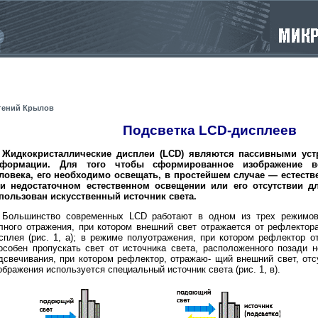
гений Крылов
Подсветка LCD-дисплеев
Жидкокристаллические дисплеи (LCD) являются пассивными уст
формации. Для того чтобы сформированное изображение в
ловека, его необходимо освещать, в простейшем случае — естест
и недостаточном естественном освещении или его отсутствии д
пользован искусственный источник света.
Большинство современных LCD работают в одном из трех режимов
лного отражения, при котором внешний свет отражается от рефлектор
сплея (рис. 1, а); в режиме полуотражения, при котором рефлектор о
особен пропускать свет от источника света, расположенного позади не
дсвечивания, при котором рефлектор, отражаю- щий внешний свет, отс
ображения используется специальный источник света (рис. 1, в).