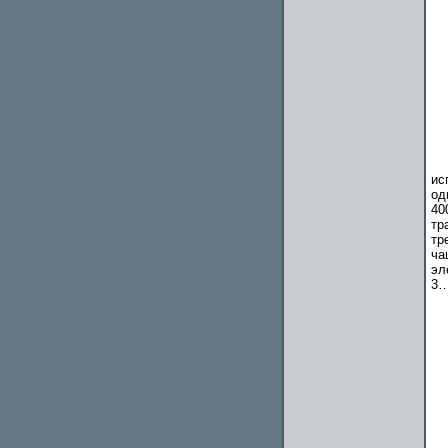
ис
од
40
тр
тр
ч
эл
3…