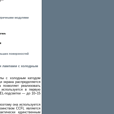
матричными модулями
ольших поверхностей
ми лампами с холодным
мпы с холодным катодом
ди экрана распределяется
ка позволяет реализовать
 используется в первую
 EL-подсветки — до 10–15
поэтому она используется
оинством CCFL является
актически единственным