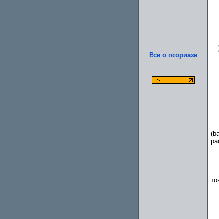
Все о псориазе
(b
ра
то