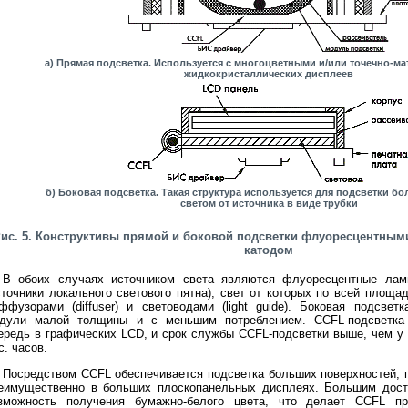
а) Прямая подсветка. Используется с многоцветными и/или точечно-
жидкокристаллических дисплеев
б) Боковая подсветка. Такая структура используется для подсветки б
светом от источника в виде трубки
ис. 5. Конструктивы прямой и боковой подсветки флуоресцентны
катодом
В обоих случаях источником света являются флуоресцентные ла
сточники локального светового пятна), свет от которых по всей площа
ффузорами (diffuser) и световодами (light guide). Боковая подсвет
дули малой толщины и с меньшим потреблением. CCFL-подсветка
ередь в графических LCD, и срок службы СCFL-подсветки выше, чем у
с. часов.
Посредством CCFL обеспечивается подсветка больших поверхностей, 
еимущественно в больших плоскопанельных дисплеях. Большим дост
зможность получения бумажно-белого цвета, что делает CCFL пр