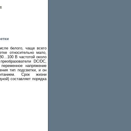
ветки
исле белого, чаще всего
етке относительно мало,
 80…100 В частотой около
 преобразователи DC/DC,
 переменное напряжение
ения тип подсветки, и он
итанием. Срок жизни
дной) составляет порядка