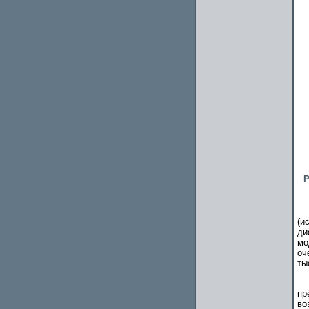
Р
(и
ди
мо
оч
ты
пр
во