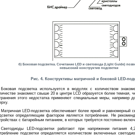
б) Боковая подсветка. Сочетание LED и световода (Light Guide) поз
невысокий конструктив подсветки
Рис. 4. Конструктивы матричной и боковой LED-под
Боковая подсветка используется в модулях с количеством знаком
личестве знакомест свыше 20 в центре LCD образуется более темная, че
транения этого недостатка применяют специальные меры, например д
ерху.
Матричная LED-подсветка обеспечивает более яркий и равномерный св
дсветки определяющим фактором является потребление. Не рекоменд
тройствах с батарейным питанием, в которых требуется постоянно включ
Светодиоды LED-подсветки работают при напряжении питания 4,2
требление подсветки определяется количеством включенных светодиод