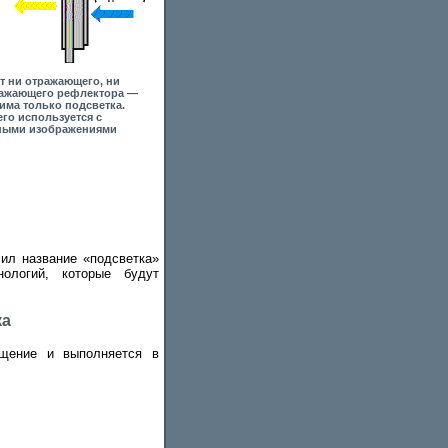
ет ни отражающего, ни
ажающего рефлектора —
има только подсветка.
го используется с
ными изображениями
чил название «подсветка»
нологий, которые будут
ка
ещение и выполняется в