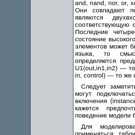
and, nand, nor, or, xo
Они совпадают п
являются двухв
соответствующую 
Последние четыр
состояние высокого
элементов может б
языка, то смыс
определяется пред
U1(out,in1,in2) — то
in, control) — то же
Следует заметит
могут подключат
включения (instan
кажется предпоч
поведение модели б
Для моделиров
применяться таб