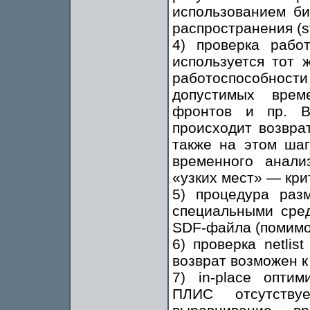
использованием б
распространения (st
4) проверка работ
используется тот 
работоспособнос
допустимых врем
фронтов и пр. В
происходит возврат
также на этом шаг
временного анализ
«узких мест» — кри
5) процедура раз
специальными сред
SDF-файла (помимо
6) проверка netlis
возврат возможен к п
7) in-place опти
ПЛИС отсутству