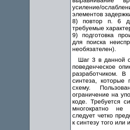
выравнивание в
усиление/ослабле
элементов задержк
8) повтор п. 6 д
требуемые характе
9) подготовка про
для поиска неисп
необязателен).
Шаг 3 в данной 
поведенческое опи
разработчиком. В
синтеза, которые
схему. Пользов
ограничение на уп
коде. Требуется с
многократно не 
следует четко пред
к синтезу того или