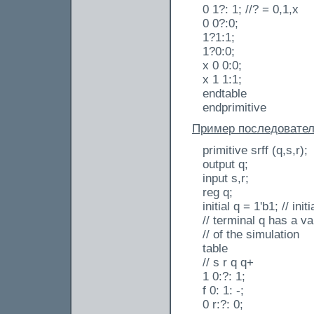
0 1?: 1; //? = 0,1,x
0 0?:0;
1?1:1;
1?0:0;
x 0 0:0;
x 1 1:1;
endtable
endprimitive
Пример последовател
primitive srff (q,s,r);
output q;
input s,r;
reg q;
initial q = 1'b1; // in
// terminal q has a va
// of the simulation
table
// s r q q+
1 0:?: 1;
f 0: 1: -;
0 r:?: 0;