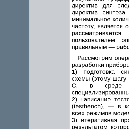
директив для сле
директив синтез
минимальное колич
частоту, является 
рассматривается
пользователем 
правильным — рабо
Рассмотрим опер
разработки прибор
1) подготовка си
схемы (этому шагу
С, в среде M
специализированны
2) написание тест
(testbench), — в 
всех режимов моде
3) итеративная пр
результатом которо