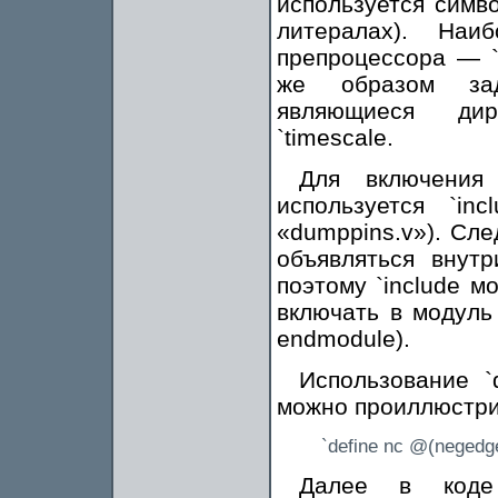
используется симво
литералах). Наи
препроцессора — `def
же образом зад
являющиеся дир
`timescale.
Для включения
используется `in
«dumppins.v»). Сле
объявляться внут
поэтому `include м
включать в модуль
endmodule).
Использование `
можно проиллюстри
`define nc @(negedge
Далее в коде