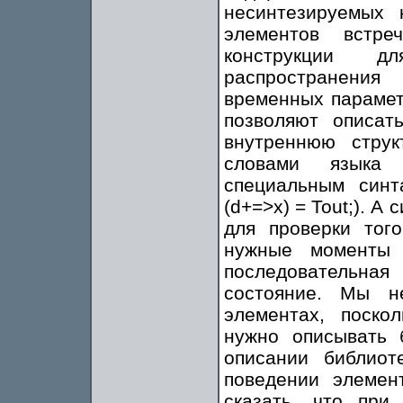
несинтезируемых 
элементов встр
конструкции д
распространения
временных параметр
позволяют описат
внутреннюю струк
словами языка (
специальным синта
(d+=>x) = Tout;). 
для проверки тог
нужные моменты 
последовательная
состояние. Мы н
элементах, поско
нужно описывать 
описании библио
поведении элемен
сказать, что пр