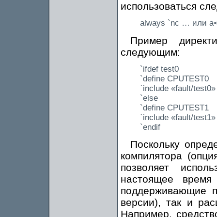
использоваться сл
аlways `nc … или a<
Пример директ
следующим:
`ifdef test0
`define CPUTEST0
`include «fault/test0»
`else
`define CPUTEST1
`include «fault/test1»
`endif
Поскольку опред
компилятора (опци
позволяет испол
настоящее время
поддерживающие п
версии), так и ра
Например, средств