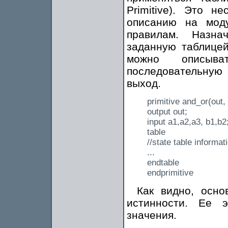
Primitive). Это н
описанию на мод
правилам. Назн
заданную таблице
можно описыв
последовательную
выход.
primitive and_or(out,
output out;
input a1,a2,a3, b1,b2
table
//state table informa
...
endtable
endprimitive
Как видно, осн
истинности. Ее 
значения.