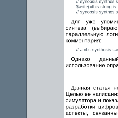
// synopsis synthesis
$write(«this string is
// synopsis synthesi
Для уже упомин
синтеза (выбира
параллельную логи
комментария:
// ambit synthesis cas
Однако данны
использование опра
Данная статья не
Целью ее написания
симулятора и показ
разработки цифров
аспекты, связанн