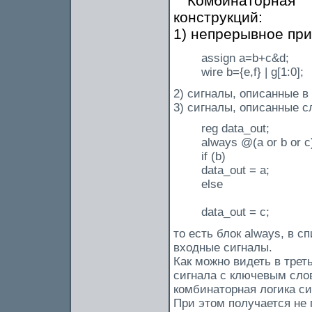
Комбинаторная
конструкций:
1) непрерывное при
assign a=b+c&d;
wire b={e,f} | g[1:0];
2) сигналы, описанные в
3) сигналы, описанные 
reg data_out;
always @(a or b or c
if (b)
data_out = a;
else
data_out = c;
то есть блок always, в 
входные сигналы.
Как можно видеть в трет
сигнала с ключевым слов
комбинаторная логика си
При этом получается не 