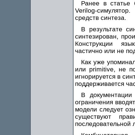
Ранее в статье 
Verilog-симулято
средств синтеза.
В результате си
синтезирован, про
Конструкции язы
частично или не по
Как уже упоминало
или primitive, не
игнорируется в си
поддерживается час
В документации 
ограничения вводя
модели следует озн
существуют прав
последовательной л