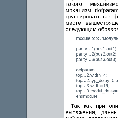
такого механизм
механизм defpara
группировать все 
месте вышестоящ
следующим образо
module top; //модул
…
parity U1(bus1,out1);
parity U2(bus2,out2);
parity U3(bus3,out3);
…
defparam
top.U2.width=4;
top.U2.typ_delay=0.5
top.U3.width=16;
top.U3.modul_delay=
endmodule
Так как при опи
выражения, данны