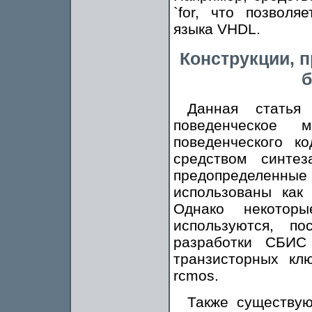
`for, что позволя
языка VHDL.
Конструкции, 
б
Данная статья
поведенческое 
поведенческого к
средством синте
предопределен
использованы как
Однако некотор
используются, п
разработки СБИС
транзисторных кл
rcmos.
Также существую