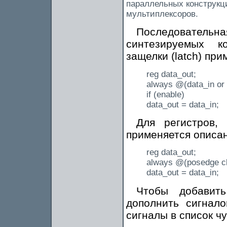
параллельных конструкци
мультиплексоров.
Последовател
синтезируемых к
защелки (latch) пр
reg data_out;
always @(data_in or 
if (enable)
data_out = data_in;
Для регистров,
применяется описан
reg data_out;
always @(posedge c
data_out = data_in;
Чтобы добавит
дополнить сигнало
сигналы в список ч