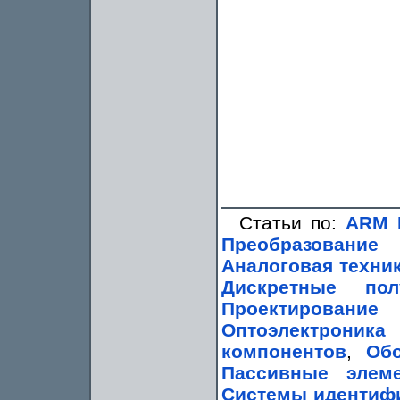
Статьи по:
ARM 
Преобразование
Аналоговая техни
Дискретные пол
Проектирование
Оптоэлектроник
компонентов
,
Обо
Пассивные элем
Системы идентиф