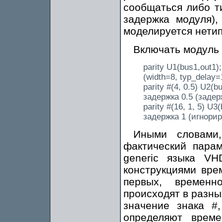
сообщаться либо т
задержка модуля),
моделируется нетип
Включать модуль
parity U1(bus1,out1
(width=8, typ_delay=
parity #(4, 0.5) U2(
задержка 0.5 (задер
parity #(16, 1, 5) U
задержка 1 (игнорир
Иными словами,
фактический парам
generic языка VH
конструкциями вре
первых, временн
происходят в разны
значение знака #,
определяют врем