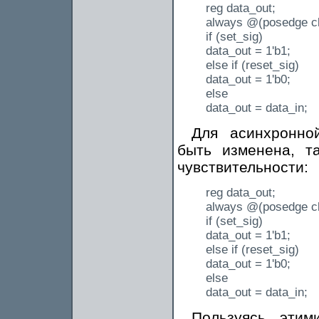
reg data_out;
always @(posedge c
if (set_sig)
data_out = 1'b1;
else if (reset_sig)
data_out = 1'b0;
else
data_out = data_in;
Для асинхронной
быть изменена, т
чувствительности:
reg data_out;
always @(posedge cl
if (set_sig)
data_out = 1'b1;
else if (reset_sig)
data_out = 1'b0;
else
data_out = data_in;
Пользуясь этим