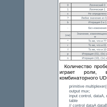
0
Логический 0
1
Логическая 1
х
Не определено
?
Любое значение из 0,
b
Итерация 0 и 1
-
Без изменения
Значение, изменяющееся
(vw)
w
*
То же, что и ??
r
То же, что и 01
f
То же, что и 10
p
Итерация (01), (0x) и
n
Итерация (10), (1x) и
Количество проб
играет роли, 
комбинаторного UDP
primitive multiplexer
output mux;
input control, dataA,
table
// control dataA dat