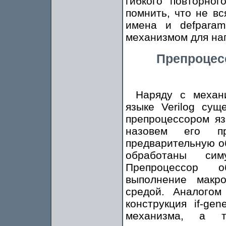
гибкого повторног
помнить, что не в
имена и defparam
механизмом для на
Препроцесс
Наряду с механ
языке Verilog сущ
препроцессором яз
назовем его пр
предварительную об
обработаны сим
Препроцессор о
выполнение макр
средой. Аналогом
конструкция if-ge
механизма, а т