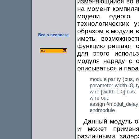
изменяющийся во в
на момент компиля
модели одного
технологических 
образом в модули 
Все о псориазе
иметь возможнос
функцию решают с 
для этого исполь
модуля наряду с 
описываться и пар
module parity (bus, o
parameter width=8, 
wire [width-1:0] bus;
wire out;
assign #modul_delay
endmodule
Данный модуль оп
и может примен
различными задер