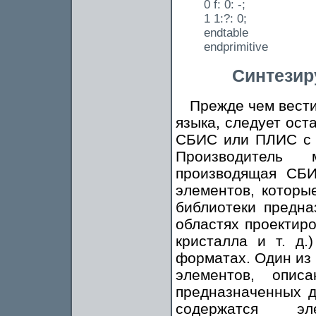
0 f: 0: -;
1 1:?: 0;
endtable
endprimitive
Синтезир
Прежде чем вести
языка, следует ост
СБИС или ПЛИС с и
Производитель
производящая СБИ
элементов, которы
библиотеки предна
областях проектиро
кристалла и т. д
форматах. Один из
элементов, опи
предназначенных д
содержатся эл