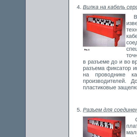
Вилка на кабель сер
В э
изв
тех
каб
сое
спе
точ
в разъеме до и во в
разъема фиксатор и
на проводнике к
производителей. Д
пластиковые защелк
Разъем для соединен
Сое
пла
мал