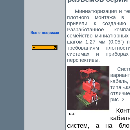
Миниатюризация и тенд
плотного монтажа в эл
привели к созданию 
Разработанное комп
Все о псориазе
семейство миниатюрных 
шагом 1,27 мм (0.05'')
требованиям плотнос
системах и прибора
перспективы.
Систем
вариант
кабель,
типа «к
отличие
рис. 2.
Кон
кабель
систем, а на бло