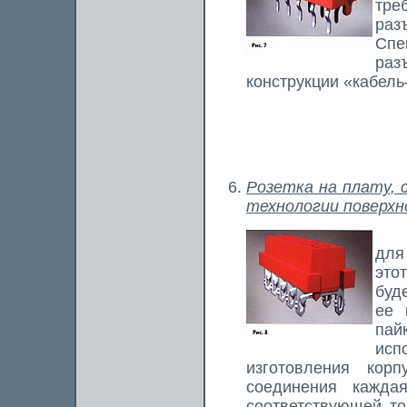
тре
раз
Спе
раз
конструкции «кабель
Розетка на плату, 
технологии поверхн
Это
для
это
буд
ее 
пай
ис
изготовления корп
соединения кажда
соответствующей то