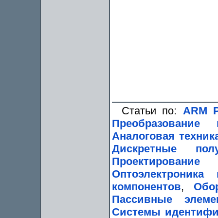
Статьи по:
ARM P
Преобразование
Аналоговая техник
Дискретные пол
Проектирование 
Оптоэлектроника
компонентов
,
Обо
Пассивные элеме
Системы идентифи