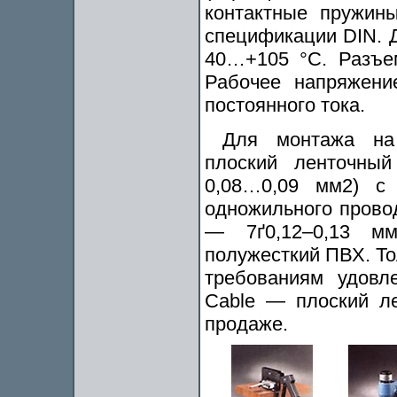
контактные пружин
спецификации DIN. Д
40…+105 °С. Разъе
Рабочее напряжени
постоянного тока.
Для монтажа на 
плоский ленточный
0,08…0,09 мм2) с
одножильного провод
— 7ґ0,12–0,13 мм
полужесткий ПВХ. То
требованиям удовл
Cable — плоский л
продаже.