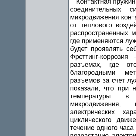
Контактная пружин
соединительных с
микродвижения конта
от теплового возде
распространенных м
где применяются луж
будет проявлять се
Фреттинг-коррозия
разъемах, где отс
благородными мет
разъемов за счет лу
показали, что при 
температуры в 
микродвижения,
электрических хар
циклического движ
течение одного часа
возрастание электр