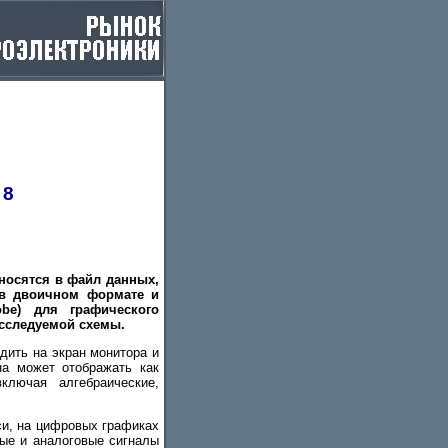
 8
носятся в файл данных,
 в двоичном формате и
be) для графического
сследуемой схемы.
дить на экран монитора и
на может отображать как
ключая алгебраические,
си, на цифровых графиках
ые и аналоговые сигналы