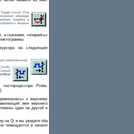
oggle cursor. Она
Описанные команды
 любому графику и
уксировать» мышью
, а скачками, «опираясь»
 пиктограммы:
урсора на следующее
ее переключение.
rl+R].
 самые
or/Next
 постпроцессора Probe,
).
привязались» к верхнему
рамляющий имя верхнего
ложены один на другой и
р на Q, и вы увидите оба
 они помещаются в начало