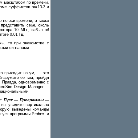
ым масштабом по времени.
кроме суффиксов m=10-3 и
 по оси времени, а также
 представить себе, сколь
ератора 10 МГц, забыл об
тоге 0,01 Гц.
ы, то при знакомстве с
выми сигналами.
то приходит на ум, — это
бнаружите ее там, пройдя
. Правда, одновременно с
icroSim Design Manager —
 рациональными.
r:
Пуск — Программы —
 вы увидите вертикально
которую выведены команды
пуск программы Probe», и