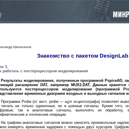
ександр Шалагинов
Знакомство с пакетом DesignLab
ок 3.
к работать с постпроцессором моделирования
Результаты моделирования, полученные программой PspiceAD, за
еющий расширение DAT, например MUX2.DAT. Данные хранятся
пользуются постпроцессором моделирования (программой Pro
едставления временных диаграмм входных и выходных сигналов и
Программа Probe (от англ. probe — щуп осциллографа) позволяет выво
 печать не только одиночные, но и шинные сигналы. Кроме того, о
фровые, так и аналоговые сигналы, выполнять их обработку, в
ифметические и логические операции.
На графики аналоговых сигналов можно наносить произвольные надпи
жно измерять временные задержки с помощью двух курсоров. Цифров