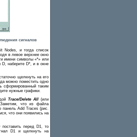
блюдения сигналов
t Nodes, и тогда список
одя в левое верхнее окно
ти имени символы «*» или
D, наберите D*, и в окне
статочно щелкнуть на его
юда можно поместить одно
сь сформированный таким
идите нужные графики.
ндой
Trace/Delete All
(или
 Заметим, что из файла
 панель Add Traces (рис.
мся, что они появились на
 поставить перед D1, то
игнал D1 и щелкнуть на