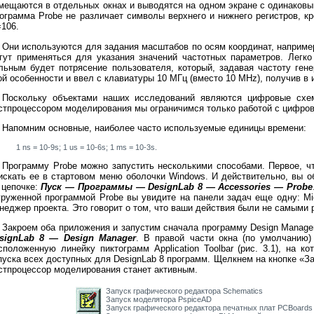
мещаются в отдельных окнах и выводятся на одном экране с одинаков
ограмма Probe не различает символы верхнего и нижнего регистров, 
106.
Они используются для задания масштабов по осям координат, например
гут применяться для указания значений частотных параметров. Легко
льным будет потрясение пользователя, который, задавая частоту ген
ой особенности и ввел с клавиатуры 10 МГц (вместо 10 MHz), получив в и
Поскольку объектами наших исследований являются цифровые схем
стпроцессором моделирования мы ограничимся только работой с цифро
Напомним основные, наиболее часто используемые единицы времени:
1 ns = 10-9s; 1 us = 10-6s; 1 ms = 10-3s.
Программу Probe можно запустить несколькими способами. Первое, ч
искать ее в стартовом меню оболочки Windows. И действительно, вы о
 цепочке:
Пуск — Программы — DesignLab 8 — Accessories — Probe
груженной программой Probe вы увидите на панели задач еще одну: M
неджер проекта. Это говорит о том, что ваши действия были не самыми
Закроем оба приложения и запустим сначала программу Design Manage
signLab 8 — Design Manager
. В правой части окна (по умолчанию)
сположенную линейку пиктограмм Application Toolbar (рис. 3.1), на 
пуска всех доступных для DesignLab 8 программ. Щелкнем на кнопке «За
стпроцессор моделирования станет активным.
Запуск графического редактора Schematics
Запуск моделятора PspiceAD
Запуск графического редактора печатных плат PCBoards