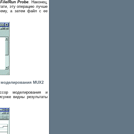
й
File/Run Probe
. Наконец,
тати, эту операцию лучше
хему, а затем файл с ее
ми моделирования MUX2
ссор моделирования и
исунке видны результаты