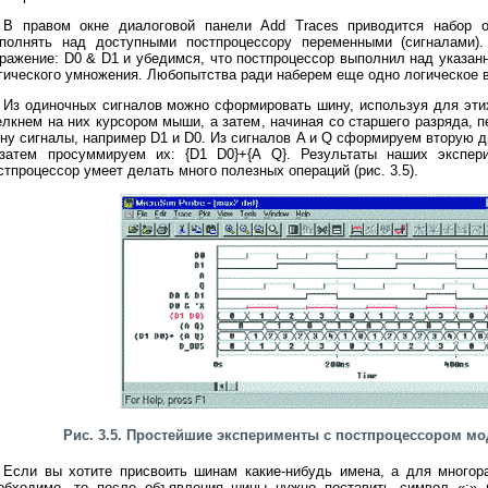
В правом окне диалоговой панели Add Traces приводится набор о
полнять над доступными постпроцессору переменными (сигналами)
ражение: D0 & D1 и убедимся, что постпроцессор выполнил над указа
гического умножения. Любопытства ради наберем еще одно логическое в
Из одиночных сигналов можно сформировать шину, используя для эти
лкнем на них курсором мыши, а затем, начиная со старшего разряда,
ну сигналы, например D1 и D0. Из сигналов A и Q сформируем вторую д
затем просуммируем их: {D1 D0}+{A Q}. Результаты наших экспери
стпроцессор умеет делать много полезных операций (рис. 3.5).
Рис. 3.5. Простейшие эксперименты с постпроцессором м
Если вы хотите присвоить шинам какие-нибудь имена, а для многор
обходимо, то после объявления шины нужно поставить символ «;» 