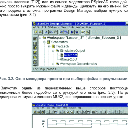
орячая» клавиша [F12]) или из самого моделятора PSpiceAD командо
жно просто выбрать нужный файл и дважды щелкнуть на его имени. Кс
его проделать из окна программы Design Manager, выбрав нужную с
зультатами (рис. 3.2).
Рис. 3.2. Окно менеджера проекта при выборе файла с результата
Запустим одним из перечисленных выше способов постпроце
знакомимся более подробно со структурой его окна (рис. 3.3). На р
делирования мультиплексора MUX2, исследованного на первом уроке.