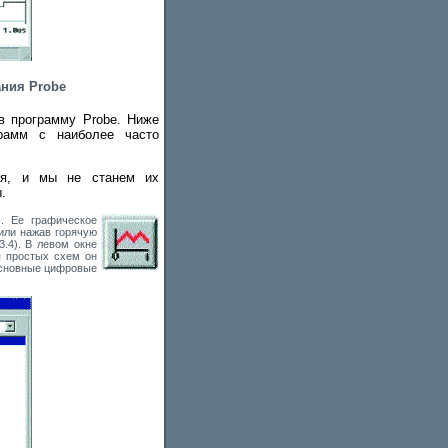
ания Probe
в программу Probe. Ниже
рамм с наиболее часто
ия, и мы не станем их
.
. Ее графическое
или нажав горячую
3.4). В левом окне
ля простых схем он
основные цифровые