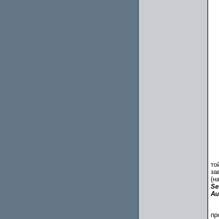
то
за
(н
S
Au
пр