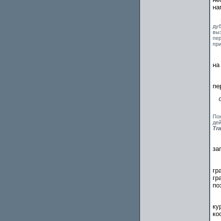
на
Вт
ду
вы
пе
при
на
пе
Дл
По
де
Tra
за
гр
гр
по
ку
ко