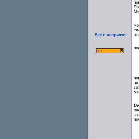
по
Пр
M=
мо
си
эт
Все о псориазе
по
по
по
за
ме
De
ра
за
по