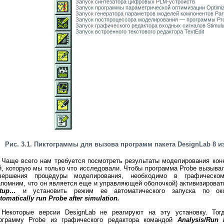
Запуск синтезатора цифровых PLM-устройств
Запуск программы параметрической оптимизации Optimi
Запуск генератора параметров моделей компонентов Par
Запуск постпроцессора моделирования — программы Pr
Запуск графического редактора входных сигналов Stimulu
Запуск встроенного текстового редактора TextEdit
Рис. 3.1. Пиктограммы для вызова программ пакета DesignLab 8 и
Чаще всего нам требуется посмотреть результаты моделирования кон
й, которую мы только что исследовали. Чтобы программа Probe вызыва
вершения процедуры моделирования, необходимо в графическом
апомним, что он является еще и управляющей оболочкой) активизирова
etup…
и установить режим ее автоматического запуска по око
tomatically run Probe after simulation.
Некоторые версии DesignLab не реагируют на эту установку. Тог
ограмму Probe из графического редактора командой
Analysis/Run 