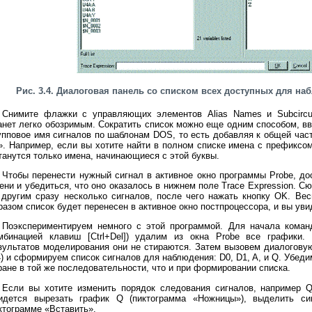
Рис. 3.4. Диалоговая панель со списком всех доступных для на
Снимите флажки с управляющих элементов Alias Names и Subcircui
анет легко обозримым. Сократить список можно еще одним способом, вв
упповое имя сигналов по шаблонам DOS, то есть добавляя к общей час
». Например, если вы хотите найти в полном списке имена с префиксом 
танутся только имена, начинающиеся с этой буквы.
Чтобы перенести нужный сигнал в активное окно программы Probe, до
ени и убедиться, что оно оказалось в нижнем поле Trace Expression. С
 другим сразу несколько сигналов, после чего нажать кнопку OK. Ве
разом список будет перенесен в активное окно постпроцессора, и вы ув
Поэкспериментируем немного с этой программой. Для начала кома
мбинацией клавиш [Ctrl+Del]) удалим из окна Probe все графики.
зультатов моделирования они не стираются. Затем вызовем диалоговую
4) и сформируем список сигналов для наблюдения: D0, D1, A, и Q. Убеди
ране в той же последовательности, что и при формировании списка.
Если вы хотите изменить порядок следования сигналов, например Q
идется вырезать график Q (пиктограмма «Ножницы»), выделить с
ктограмме «Вставить».