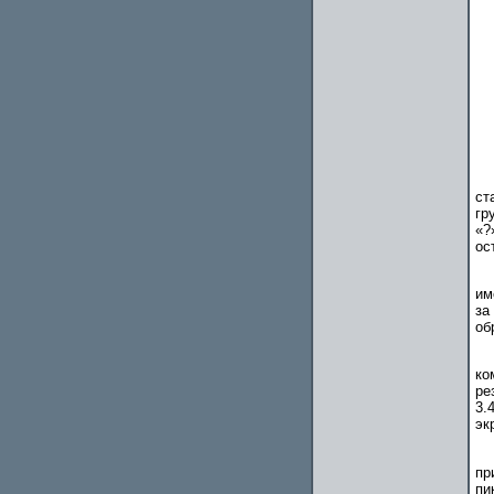
ст
гр
«?
ос
им
за
об
ко
ре
3.
эк
пр
пи