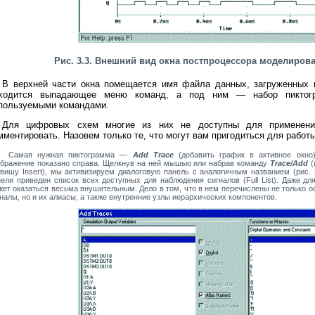
Рис. 3.3. Внешний вид окна постпроцессора моделиров
В верхней части окна помещается имя файла данных, загруженных 
ходится выпадающее меню команд, а под ним — набор пиктог
пользуемыми командами.
Для цифровых схем многие из них не доступны для применен
мментировать. Назовем только те, что могут вам пригодиться для работы
мая нужная пиктограмма —
Add Trace
(добавить график в активное окно)
ображение показано справа. Щелкнув на ней мышью или набрав команду
Trace/Add
(
авишу Insert), мы активизируем диалоговую панель с аналогичным названием (рис. 
нели приведен список всех доступных для наблюдения сигналов (Full List). Даже д
жет оказаться весьма внушительным. Дело в том, что в нем перечислены не только 
налы, но и их алиасы, а также внутренние узлы иерархических компонентов.