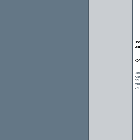
на
ис
ко
Са
из
кл
па
мо
сиг