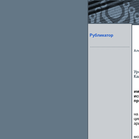
Рубликатор
Ал
Ур
Ка
им
ис
пр
на
ци
ар
мо