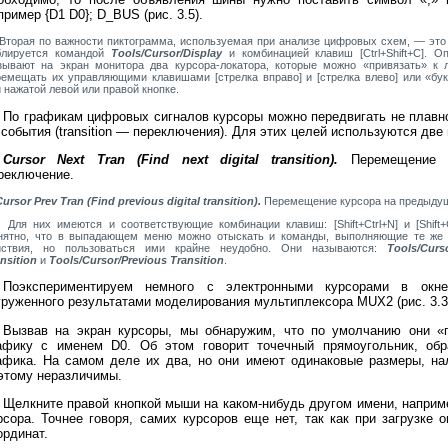
пример {D1 D0}; D_BUS (рис. 3.5).
орая по важности пиктограмма, используемая при анализе цифровых схем, — это T
блируется командой
Tools/Cursor/Display
и комбинацией клавиш [Ctrl+Shift+C]. 
зывают на экран монитора два курсора-локатора, которые можно «привязать» к
ремещать их управляющими клавишами [стрелка вправо] и [стрелка влево] или «б
 нажатой левой или правой кнопке.
По графикам цифровых сигналов курсоры можно передвигать не плавно
 события (transition — переключения). Для этих целей используются две
Cursor Next Tran (Find next digital transition).
Перемещение к
реключение.
Cursor Prev Tran (Find previous digital transition).
Перемещение курсора на предыдущ
я них имеются и соответствующие комбинации клавиш: [Shift+Ctrl+N] и [Shift+Ct
нятно, что в выпадающем меню можно отыскать и команды, выполняющие те же
йствия, но пользоваться ими крайне неудобно. Они называются:
Tools/Curs
nsition
и
Tools/Cursor/Previous Transition
.
Поэкспериментируем немного с электронными курсорами в окне
груженного результатами моделирования мультиплексора MUX2 (рис. 3.3
Вызвав на экран курсоры, мы обнаружим, что по умолчанию они «
афику с именем D0. Об этом говорит точечный прямоугольник, об
афика. На самом деле их два, но они имеют одинаковые размеры, на
этому неразличимы.
Щелкните правой кнопкой мыши на каком-нибудь другом имени, наприме
рсора. Точнее говоря, самих курсоров еще нет, так как при загрузке
ординат.