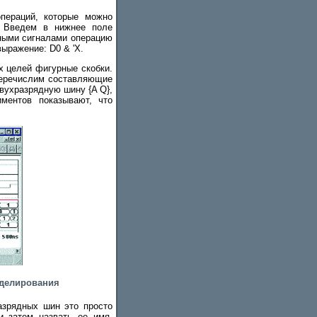
пераций, которые можно
. Введем в нижнее поле
нными сигналами операцию
ыражение: D0 & 'X.
х целей фигурные скобки.
 перечислим составляющие
вухразрядную шину {A Q},
ментов показывают, что
оделирования
азрядных шин это просто
и затем назвать ее имя,