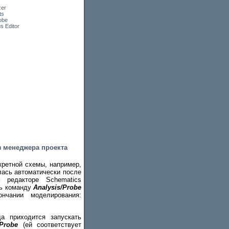
zer
ts
obe
s Editor
з менеджера проекта
кретной схемы, например,
лась автоматически после
 редакторе Schematics
ть команду
Analysis/Probe
нчании моделирования:
да приходится запускать
Probe
(ей соответствует