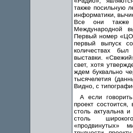
«Радио», являют
также посильную л
информатики, вычи
Все они также 
Международной в
Первый номер «ЦОС
первый выпуск с
количествах был
выставки. «Свежий
свет, хотя утверж
ждем буквально ч
тысячелетия (данн
Видно, с типограф
А если говорить
проект состоится,
столь актуальна и
столь широкого
«продвинутых» м
трудности, проект