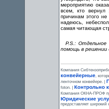
мероприятию оказ
всем, кто вернул
причинам этого не 
надеюсь, небеспо
самая читающая ст
P.S.: Отдельное
помощь в решении 
Компания Сибтензоприбо
конвейерные
, кото
ленточном конвейере. |
Контрольно 
foton. |
Компания ОКНА-ПРОФ п
Юридические услу
предоставляет широкий 