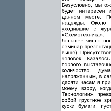
Безусловно, мы ож
будет интересен 
данном месте. П
надежды. Около 
уходившие с жур
«Схемотехника».
большее число пос
семинар-презентаци
выше). Присутство
человек. Казалос
первого выставочн
количество. Ду
напряженным, в са
десяти часам я при
моему взору, ког
Технологии», пре
собой грустное зр
куски бумаги, пу