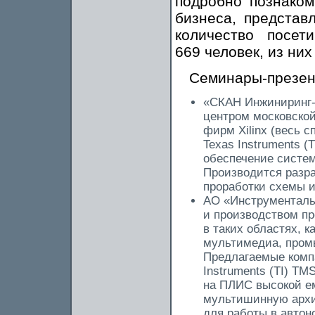
подробно познаком
бизнеса, представ
количество посет
669 человек, из ни
Семинары-презен
«СКАН Инжиниринг-
центром московско
фирм Xilinx (весь 
Texas Instruments (
обеспечение систем
Производится разра
проработки схемы и
АО «Инструментальн
и производством п
в таких областях, к
мультимедиа, пром
Предлагаемые комп
Instruments (TI) TM
на ПЛИС высокой емк
мультишинную архит
для работы в автон