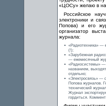
«ЦОСу» желаю в на
Российское науч
электроники и свя
Попова) и его ж
организатор выст
журнала:
«Радиотехника» — 
(!);
«Зарубежная радиоэ
— ежемесячный журн
«Радиосистемы» — 
названием, выходят
отдельно;
«Электросвязь» — 
Попова журналов. Г
технический журнал
Журнал экспортируе
гордиться. Коммент
Фирмы-участник