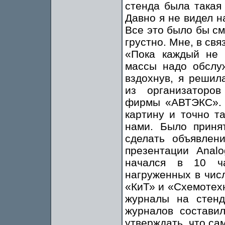
стенда была такая 
Давно я не видел н
Все это было бы см
грустно. Мне, в св
«Пока каждый не з
массы надо обслу
вздохнув, я решил
из организаторов
фирмы «АВТЭКС». 
картину и точно т
нами. Было приня
сделать объявлен
презентации Anal
начался в 10 ча
нагруженных в чис
«КиТ» и «Схемотехн
журналы на стенд
журналов состави
утверждать, что с