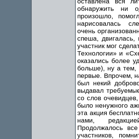
оставлена вся ли
обнаружить ни о
произошло, помог
нарисовалась сл
очень организованн
спеша, двигалась,
участник мог сдела
Технологии» и «Схе
оказались более у
больше), ну а тем, 
первые. Впрочем, н
был некий доброво
выдавал требуемые
со слов очевидцев,
было ненужного аж
эта акция бесплатн
нами, редакци
Продолжалось все
участников, помн