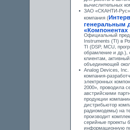
вычислительных ко
ЗАО «СКАНТИ-Рус» —
Интерв
компания (
генеральным д
«Компонентах и
Официальный предс
Instruments (TI) в
TI (DSP, MCU, прог
обрамление и др.),
клиентам, активный
объединяющей окол
Analog Devices, In
компания-разработ
электронных компон
2000», проводила 
австрийскими парт
продукции компани
дистрибьютор комп
радиомодемы) на те
производит комплек
серийные проекты б
информационную по